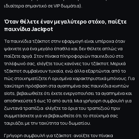
ιδιαίτερα σημαντικό σε VIP δωμάτια).
Όταν θέλετε έναν μεγαλύτερο στόχο, παίξτε
παιχνίδια Jackpot
Τα παιχνίδια τζάκποτ στην εφαρμογή είναι υπέροχα όταν
ψάχνετε για ένα μεγάλο έπαθλο και δεν θέλετε απλώς να
παίζετε αργά. Στον πίνακα πληροφοριών παιχνιδιού στο
τηλέφωνό σας, ελέγξτε τους κανόνες του τζάκποτ. Μερικά
τζάκποτ συμβαίνουν τυχαία, ενώ άλλα εξαρτώνται από το
πώς στοιχηματίζετε ή ορισμένα χαρακτηριστικά μπόνους. Για
ταχύτερη πρόσβαση στα αγαπημένα σας παιχνίδια κινητών
slots, βεβαιωθείτε ότι έχετε ενεργοποιήσει τα αγαπημένα και
αποθηκεύστε 5 έως 10 από αυτά. Μια γρήγορη συμβουλή για
ζωντανά τραπέζια: ελέγξτε τα όρια του τραπεζιού πριν
συμμετάσχετε για να βεβαιωθείτε ότι το στοίχημά σας
ταιριάζει με την ταχύτητα του δωματίου.
Γρήγορη συμβουλή για τζάκποτ: ανοίξτε τον πίνακα