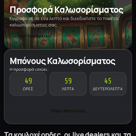
Προσφορά Καλωσορίσματος
Εγγραφείτε σε ένα λεπτό και διεκδικήστε το πακέτο
καλωσορίσματος σας.
Λεπτομέρειες
Μπόνους Καλωσορίσματος
Η προσφορά ισχύει:
49
59
42
ΏΡΕΣ
ΛΕΠΤΆ
ΔΕΥΤΕΡΌΛΕΠΤΑ
Πάρε Μπόνους
Τα κουλοχέρηδες, οι live dealers και τα