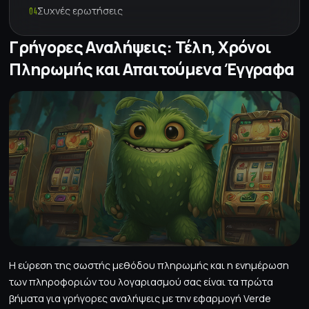
Συχνές ερωτήσεις
04
Γρήγορες Αναλήψεις: Τέλη, Χρόνοι
Πληρωμής και Απαιτούμενα Έγγραφα
Η εύρεση της σωστής μεθόδου πληρωμής και η ενημέρωση
των πληροφοριών του λογαριασμού σας είναι τα πρώτα
βήματα για γρήγορες αναλήψεις με την εφαρμογή Verde