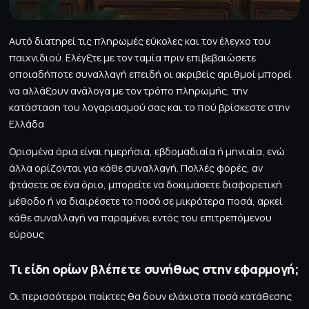
Αυτό διατηρεί τις πληρωμές εύκολες και τον έλεγχο του
παιχνιδιού. Ελέγξτε με τον ταμία πριν επιβεβαιώσετε
οποιαδήποτε συναλλαγή επειδή οι ακριβείς αριθμοί μπορεί
να αλλάξουν ανάλογα με τον τρόπο πληρωμής, την
κατάσταση του λογαριασμού σας και το πού βρίσκεστε στην
Ελλάδα
Ορισμένα όρια είναι ημερήσια, εβδομαδιαία ή μηνιαία, ενώ
άλλα ορίζονται για κάθε συναλλαγή. Πολλές φορές, αν
φτάσετε σε ένα όριο, μπορείτε να δοκιμάσετε διαφορετική
μέθοδο ή να διαιρέσετε το ποσό σε μικρότερα ποσά, αρκεί
κάθε συναλλαγή να παραμένει εντός του επιτρεπόμενου
εύρους
Τι είδη ορίων βλέπετε συνήθως στην εφαρμογή;
Οι περισσότεροι παίκτες θα δουν ελάχιστα ποσά κατάθεσης