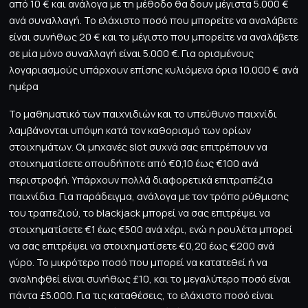
από 10 € και ανάλογα με τη μέθοδο θα δουν μέγιστα 5.000 €
ανά συναλλαγή. Το ελάχιστο ποσό που μπορείτε να αναλάβετε
είναι συνήθως 20 € και το μέγιστο που μπορείτε να αναλάβετε
σε μία μόνο συναλλαγή είναι 5.000 €. Για ορισμένους
λογαριασμούς υπάρχουν επίσης κυλιόμενα όρια 10.000 € ανά
ημέρα
Το μαθηματικό των παιχνιδιών και το υπεύθυνο παιχνίδι
λαμβάνονται υπόψη κατά τον καθορισμό των ορίων
στοιχημάτων. Οι μηχανές slot συχνά σας επιτρέπουν να
στοιχηματίσετε οπουδήποτε από €0,10 έως €100 ανά
περιστροφή. Υπάρχουν πολλά διαφορετικά επιτραπέζια
παιχνίδια. Για παράδειγμα, ανάλογα με τον τρόπο ρύθμισης
του τραπεζιού, το blackjack μπορεί να σας επιτρέψει να
στοιχηματίσετε €1 έως €500 ανά χέρι, ενώ η ρουλέτα μπορεί
να σας επιτρέψει να στοιχηματίσετε €0,20 έως €200 ανά
γύρο. Το μικρότερο ποσό που μπορεί να κατατεθεί ή να
αναληφθεί είναι συνήθως £10, και το μεγαλύτερο ποσό είναι
πάντα £5.000. Για τις καταθέσεις, το ελάχιστο ποσό είναι