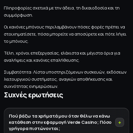
Πληροφορίες σχετικά με την άδεια, τη δικαιοδοσία και τη
συμμόρφωση.
Οι κανόνες μπόνους περιλαμβάνουν πόσες φορές πρέπει να
στοιχηματίσετε, πόσα μπορείτε να αποσύρετε και πότε λήγει
το μπόνους.
Τέλη, χρόνοι επεξεργασίας, ελάχιστα και μέγιστα όρια για
αναλήψεις και κανόνες επαλήθευσης.
Συμβατότητα: Λίστα υποστηριζόμενων συσκευών, εκδόσεων
λειτουργικού συστήματος, αναγκών αποθήκευσης και
συχνότητας ενημερώσεων.
Συχνές ερωτήσεις
Πού βάζω τα χρήματά μου όταν θέλω να κάνω
κατάθεση στην εφαρμογή Verde Casino; Πόσο
γρήγορα πιστώνονται;