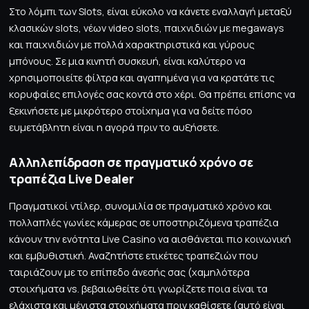
Στο λόμπι των Slots, είναι εύκολο να κάνετε εναλλαγή μεταξύ
κλασικών slots, νέων video slots, παιχνιδιών με megaways
και παιχνιδιών με πολλά χαρακτηριστικά και γύρους
μπόνους. Σε μια κινητή συσκευή, είναι καλύτερο να
χρησιμοποιείτε φίλτρα και αγαπημένα για να κρατάτε τις
κορυφαίες επιλογές σας κοντά στο χέρι. Θα πρέπει επίσης να
ξεκινήσετε με μικρότερο στοίχημα για να δείτε πόσο
ευμετάβλητη είναι η αγορά πριν το αυξήσετε.
Αλληλεπίδραση σε πραγματικό χρόνο σε
τραπέζια Live Dealer
Πραγματικοί ντίλερ, συνομιλία σε πραγματικό χρόνο και
πολλαπλές γωνίες κάμερας σε υποστηριζόμενα τραπέζια
κάνουν την ενότητα Live Casino να αισθάνεται πιο κοινωνική
και εμβυθιστική. Αναζητήστε ετικέτες τραπεζιών που
ταιριάζουν με το επίπεδο άνεσής σας (χαμηλότερα
στοιχήματα vs. βεβαιωθείτε ότι γνωρίζετε ποια είναι τα
ελάχιστα και μέγιστα στοιχήματα πριν καθίσετε (αυτό είναι