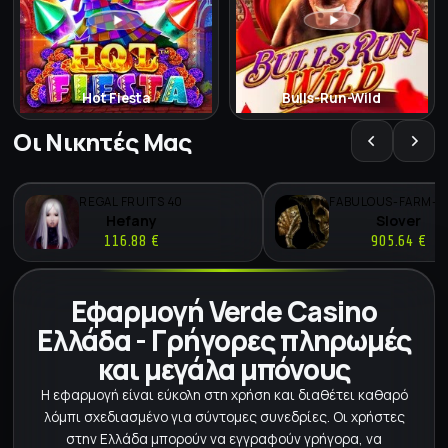
Hot Fiesta
Bulls-Run-Wild
Οι Νικητές Μας
REGAL FRUITS 40
FABULOUS-FARM-S
Hefany
Slover
116.88 €
905.64 €
Εφαρμογή Verde Casino
Ελλάδα - Γρήγορες πληρωμές
και μεγάλα μπόνους
Η εφαρμογή είναι εύκολη στη χρήση και διαθέτει καθαρό
λόμπι σχεδιασμένο για σύντομες συνεδρίες. Οι χρήστες
στην Ελλάδα μπορούν να εγγραφούν γρήγορα, να