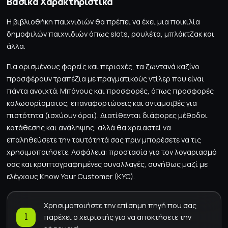
Βασικά Χαρακτηριστικά
Η βιβλιοθήκη παιχνιδιών θα πρέπει να έχει μια ποικιλία
δημοφιλών παιχνιδιών όπως slots, ρουλέτα, μπλάκτζακ και
άλλα.
Για ορισμένους φορείς και περιοχές, τα ζωντανά καζίνο
προσφέρουν τραπέζια με πραγματικούς ντίλερ που είναι
πάντα ανοιχτά. Μπόνους και προσφορές, όπως προσφορές
καλωσορίσματος, επαναφορτώσεις και ανταμοιβές για
πιστότητα (ισχύουν όροι). Διατίθενται διάφορες μέθοδοι
κατάθεσης και ανάληψης, αλλά θα χρειαστεί να
επαληθεύσετε την ταυτότητά σας πριν μπορέσετε να τις
χρησιμοποιήσετε. Ασφάλεια: προστασία για τον λογαριασμό
σας και κρυπτογραφημένες συναλλαγές, συνήθως μαζί με
ελέγχους Know Your Customer (KYC).
Χρησιμοποιήστε την επίσημη πηγή που σας
παρέχει ο χειριστής για να αποκτήσετε την