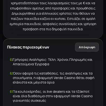
χρηματοδοτήσουν τους λογαριασμούς τους με € και να
επωφεληθούν αμέσως από προσφορές και προωθήσεις.
Δημιουργήθηκε για ελληνικούς χρήστες που θέλουν να
παίζουν παιχνίδια καζίνο εν κινήσει. Εστιάζει σε ομαλή
εμπειρία παιχνιδιού, ασφαλείς συναλλαγές και γρήγορη
πρόσβαση στα πιο δημοφιλή παιχνίδια.
Πίνακας περιεχομένων
Απόκρυψη
Γρήγορες Αναλήψεις: Τέλη, Χρόνοι Πληρωμής και
01
Απαιτούμενα Έγγραφα
Όσον αφορά τις καταθέσεις, τις αναλήψεις και τα
02
στοιχήματα, η εφαρμογή Verde Casino θέτει σαφή
ελάχιστα και μέγιστα όρια
Τα κουλοχέρηδες, οι live dealers και τα τζάκποτ
03
είναι όλα διαθέσιμα στην εφαρμογή Verde Casino
για κινητές συσκευές